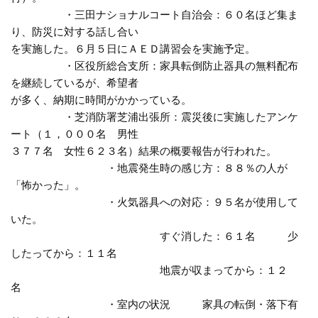
・三田ナショナルコート自治会：６０名ほど集ま
り、防災に対する話し合い
を実施した。６月５日にＡＥＤ講習会を実施予定。
・区役所総合支所：家具転倒防止器具の無料配布
を継続しているが、希望者
が多く、納期に時間がかかっている。
・芝消防署芝浦出張所：震災後に実施したアンケ
ート（１，０００名 男性
３７７名 女性６２３名）結果の概要報告が行われた。
・地震発生時の感じ方：８８％の人が
「怖かった」。
・火気器具への対応：９５名が使用して
いた。
すぐ消した：６１名 少
したってから：１１名
地震が収まってから：１２
名
・室内の状況 家具の転倒・落下有