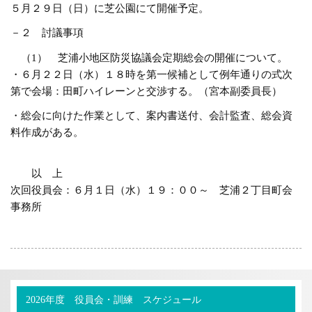
５月２９日（日）に芝公園にて開催予定。
－２ 討議事項
（1） 芝浦小地区防災協議会定期総会の開催について。
・６月２２日（水）１８時を第一候補として例年通りの式次
第で会場：田町ハイレーンと交渉する。（宮本副委員長）
・総会に向けた作業として、案内書送付、会計監査、総会資
料作成がある。
以 上
次回役員会：６月１日（水）１９：００～ 芝浦２丁目町会
事務所
2026年度 役員会・訓練 スケジュール