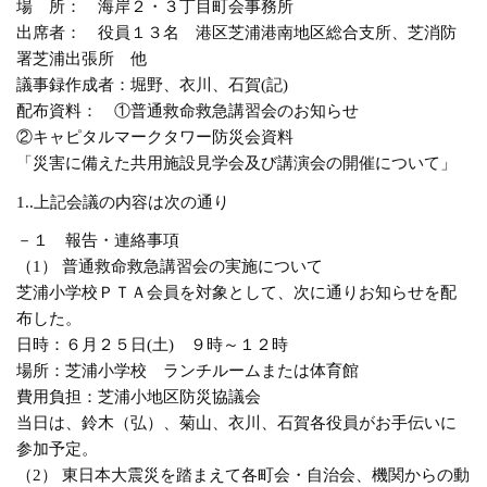
場 所： 海岸２・３丁目町会事務所
出席者： 役員１３名 港区芝浦港南地区総合支所、芝消防
署芝浦出張所 他
議事録作成者：堀野、衣川、石賀(記)
配布資料： ①普通救命救急講習会のお知らせ
②キャピタルマークタワー防災会資料
「災害に備えた共用施設見学会及び講演会の開催について」
1..上記会議の内容は次の通り
－１ 報告・連絡事項
（1） 普通救命救急講習会の実施について
芝浦小学校ＰＴＡ会員を対象として、次に通りお知らせを配
布した。
日時：６月２５日(土) ９時～１２時
場所：芝浦小学校 ランチルームまたは体育館
費用負担：芝浦小地区防災協議会
当日は、鈴木（弘）、菊山、衣川、石賀各役員がお手伝いに
参加予定。
（2） 東日本大震災を踏まえて各町会・自治会、機関からの動