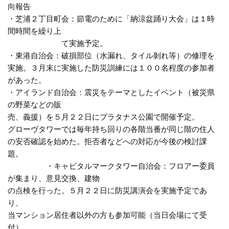
向報告
・芝浦２丁目町会：節電のために「納涼盆踊り大会」は１時
間時間を繰り上
て実施予定。
・東港自治会：破損部位（水漏れ、タイル剝れ等）の修理を
実施。３月末に実施した防災訓練には１００名程度の参加者
があった。
・アイランド自治会：震災をテーマとしたイベント（被災県
の野菜などの販
売、義援）を５月２２日にプラタナス公園で開催予定。
グローヴタワーでは毎年持ち回りの各階当番が同じ階の住人
の安否確認を始めた。拒否者などへの対応が今後の検討課
題。
・キャピタルマークタワー自治会：フロアー委員
が集まり、意見交換、建物
の点検を行った。５月２２日に防災講演会を実施予定であ
り、
当マンション居住者以外の方も参加可能（当日会場にて受
付）。