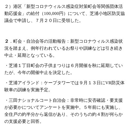
２）港区「新型コロナウィルス感染症対策町会等関係団体活
動応援金」の給付（100,000円）について、芝浦小地区防災協
議会で申請し、７月２０日に受領した。
２
．町会・自治会等の活動報告：新型コロナウィルス感染状
況を踏まえ、例年行われているお祭りや訓練などは引き続き
中止・延期となっている。
・芝浦１丁目町会の子供まつりは６月開催を秋に延期してい
たが、今年の開催中止を決定した。
・芝浦アイランド：ケープタワーでは９月１３日にVR防災体
験車の訓練を実施予定。
・三田ナショナルコート自治会：非常時に安否確認・要支援
が必要かについてアンケートを実施中。５年前にも実施し、
全住戸の約半分から返信があり、そのうちの約４割が何らか
の支援必要と回答。