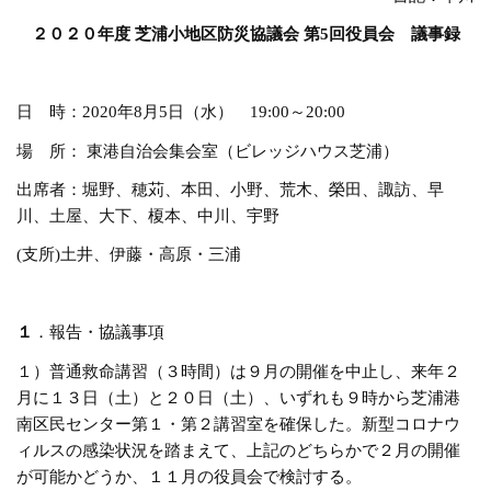
２０２０年度
芝浦小地区防災協議会
第
5
回役員会 議事録
日 時：2020年8月5日（水） 19:00～20:00
場 所： 東港自治会集会室（ビレッジハウス芝浦）
出席者：堀野、穂苅、本田、小野、荒木、榮田、諏訪、早
川、土屋、大下、榎本、中川、宇野
(支所)土井、伊藤・高原・三浦
１
．報告・協議事項
１）普通救命講習（３時間）は９月の開催を中止し、来年２
月に１３日（土）と２０日（土）、いずれも９時から芝浦港
南区民センター第１・第２講習室を確保した。新型コロナウ
ィルスの感染状況を踏まえて、上記のどちらかで２月の開催
が可能かどうか、１１月の役員会で検討する。