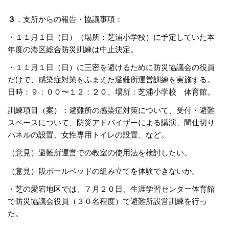
３
．支所からの報告・協議事項：
・１１月１日（日）（場所：芝浦小学校）に予定していた本
年度の港区総合防災訓練は中止決定。
・１１月１日（日）に三密を避けるために防災協議会の役員
だけで、感染症対策をふまえた避難所運営訓練を実施する。
日時：９：００〜１２：２０、場所：芝浦小学校 体育館。
訓練項目（案）：避難所の感染症対策について、受付・避難
スペースについて、防災アドバイザーによる講演、間仕切り
パネルの設置、女性専用トイレの設置、など。
（意見）避難所運営での教室の使用法を検討したい。
（意見）段ボールベッドの組み立てを体験できないか。
・芝の愛宕地区では、７月２０日、生涯学習センター体育館
で防災協議会役員（３０名程度）で避難所設営訓練を行っ
た。