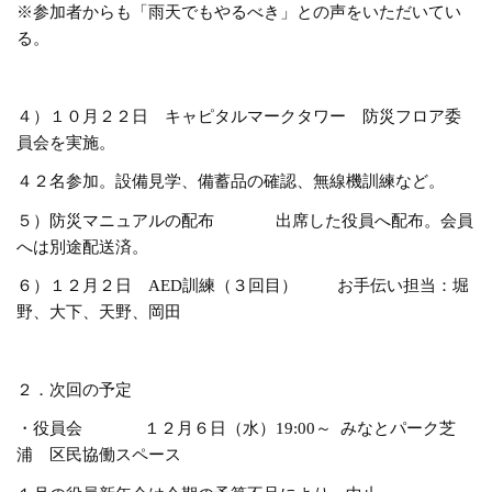
※参加者からも「雨天でもやるべき」との声をいただいてい
る。
４）１０月２２日 キャピタルマークタワー 防災フロア委
員会を実施。
４２名参加。設備見学、備蓄品の確認、無線機訓練など。
５）防災マニュアルの配布 出席した役員へ配布。会員
へは別途配送済。
６）１２月２日 AED訓練（３回目） お手伝い担当：堀
野、大下、天野、岡田
２．次回の予定
・役員会 １２月６日（水）19:00～ みなとパーク芝
浦 区民協働スペース