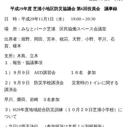
平成
29
年度
芝浦小地区防災協議会
第
6
回役員会 議事録
日 時：平成29年11月1日（水） 19:00～20:30
場 所：みなとパーク芝浦 区民協働スペース会議室
出席者：堀野、岡田、宮本、穂苅、天野、小野、早川、石
賀、榎本
支所）木島、立木
１．報告・協議事項
１）９月９日 AED講習会 １６名 参加
２）９月９日 防災学校講演会 災害時のトイレに関する
講演会
早川、榮田、岩崎 ３名参加
３）H29年度地域総合防災訓練（１０月２９日芝浦小学校）に
ついて
・当日は雨天決行 （参加状況は支所より別紙報告）