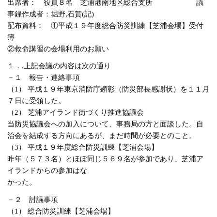
出席者： 役員８名 芝浦港南地区総合支所 議
事録作成者：堀野,石賀(記)
配布資料： ①平成１９年度総合防災訓練【芝浦会場】受付
簿
②救命講習の会場利用のお願い
１．.上記会議の内容は次の通り
－１ 報告・連絡事項
（1） 平成１９年東京消防庁顕彰（防災部長感謝状）を１１月
７日に受領した。
（2） 芝浦アイランド街づくり推進協議会
当防災協議会への加入について、事務局の方と面談した。自
治会を結成する方向にあるが、まだ時間が必要とのこと。
（3） 平成１９年度総合防災訓練【芝浦会場】
昨年（５７３名）とほぼ同じ５６９名が参加であり、芝浦ア
イランドからの参加はな
かった。
－２ 討議事項
（1） 総合防災訓練【芝浦会場】