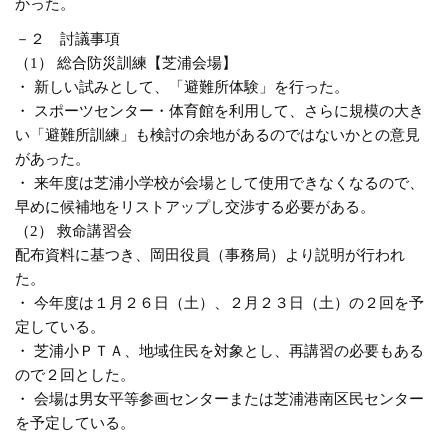
かった。
－２ 討議事項
（1） 総合防災訓練【芝浦会場】
・ 新しい試みとして、「避難所体験」を行った。
・ スポーツセンター・体育館を利用して、さらに規模の大き
い「避難所訓練」も検討の余地があるのではないかとの意見
があった。
・ 来年度は芝浦小学校が会場として使用できなくなるので、
早めに候補地をリストアップし交渉する必要がある。
（2） 救命講習会
配布資料に基つき、岡田役員（事務局）より説明が行われ
た。
・ 今年度は１月２６日（土）、２月２３日（土）の２回を予
定している。
・ 芝浦小ＰＴＡ、地域住民を対象とし、再講習の必要もある
ので２回とした。
・ 会場は男女平等参画センターまたは芝浦港南区民センター
を予定している。