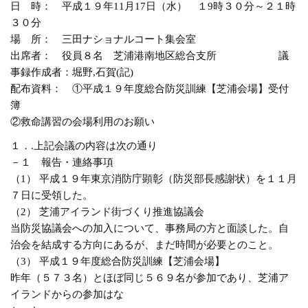
日 時： 平成１９年11月17日（水） １9時３０分～２１時
３０分
場 所： 三田ナショナルコート集会室
出席者： 役員８名 芝浦港南地区総合支所 議
事録作成者：堀野,石賀(記)
配布資料： ①平成１９年度総合防災訓練【芝浦会場】受付
簿
②救命講習の会場利用のお願い
１．.上記会議の内容は次の通り
－１ 報告・連絡事項
（1） 平成１９年東京消防庁顕彰（防災部長感謝状）を１１月
７日に受領した。
（2） 芝浦アイランド街づくり推進協議会
当防災協議会への加入について、事務局の方と面談した。自
治会を結成する方向にあるが、まだ時間が必要とのこと。
（3） 平成１９年度総合防災訓練【芝浦会場】
昨年（５７３名）とほぼ同じ５６９名が参加であり、芝浦ア
イランドからの参加はな