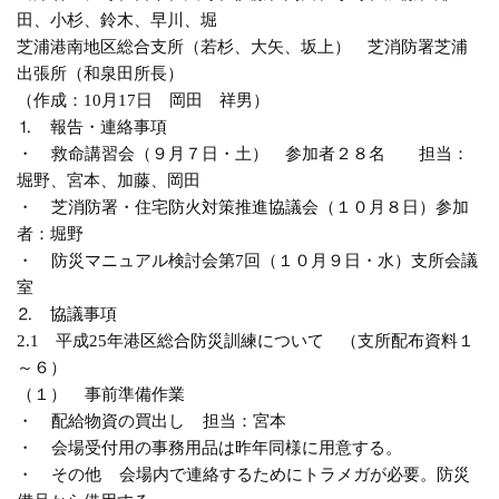
田、小杉、鈴木、早川、堀
芝浦港南地区総合支所（若杉、大矢、坂上） 芝消防署芝浦
出張所（和泉田所長）
（作成：10月17日 岡田 祥男）
⒈ 報告・連絡事項
・ 救命講習会（９月７日・土） 参加者２８名 担当：
堀野、宮本、加藤、岡田
・ 芝消防署・住宅防火対策推進協議会（１０月８日）参加
者：堀野
・ 防災マニュアル検討会第7回（１０月９日・水）支所会議
室
⒉ 協議事項
2.1 平成25年港区総合防災訓練について （支所配布資料１
～６）
（１） 事前準備作業
・ 配給物資の買出し 担当：宮本
・ 会場受付用の事務用品は昨年同様に用意する。
・ その他 会場内で連絡するためにトラメガが必要。防災