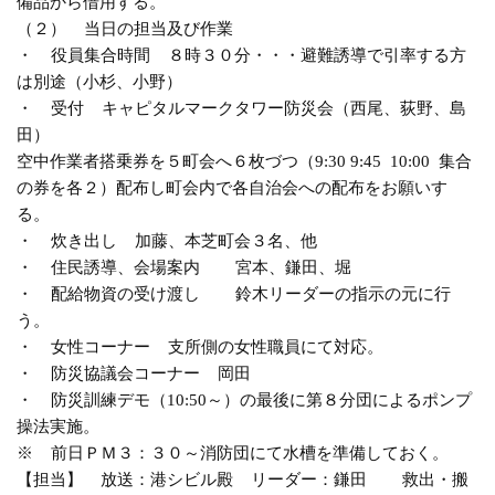
備品から借用する。
（２） 当日の担当及び作業
・ 役員集合時間 ８時３０分・・・避難誘導で引率する方
は別途（小杉、小野）
・ 受付 キャピタルマークタワー防災会（西尾、荻野、島
田）
空中作業者搭乗券を５町会へ６枚づつ（9:30 9:45 10:00 集合
の券を各２）配布し町会内で各自治会への配布をお願いす
る。
・ 炊き出し 加藤、本芝町会３名、他
・ 住民誘導、会場案内 宮本、鎌田、堀
・ 配給物資の受け渡し 鈴木リーダーの指示の元に行
う。
・ 女性コーナー 支所側の女性職員にて対応。
・ 防災協議会コーナー 岡田
・ 防災訓練デモ（10:50～）の最後に第８分団によるポンプ
操法実施。
※ 前日ＰＭ３：３０～消防団にて水槽を準備しておく。
【担当】 放送：港シビル殿 リーダー：鎌田 救出・搬