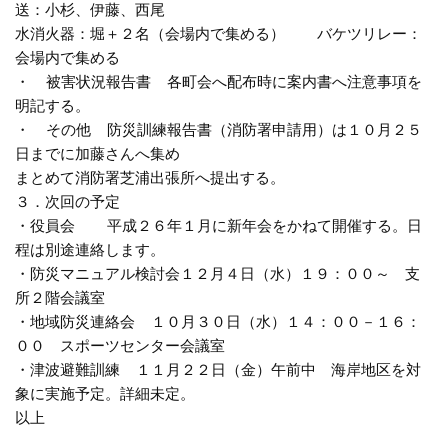
送：小杉、伊藤、西尾
水消火器：堀＋２名（会場内で集める） バケツリレー：
会場内で集める
・ 被害状況報告書 各町会へ配布時に案内書へ注意事項を
明記する。
・ その他 防災訓練報告書（消防署申請用）は１０月２５
日までに加藤さんへ集め
まとめて消防署芝浦出張所へ提出する。
３．次回の予定
・役員会 平成２６年１月に新年会をかねて開催する。日
程は別途連絡します。
・防災マニュアル検討会１２月４日（水）１９：００～ 支
所２階会議室
・地域防災連絡会 １０月３０日（水）１４：００－１６：
００ スポーツセンター会議室
・津波避難訓練 １１月２２日（金）午前中 海岸地区を対
象に実施予定。詳細未定。
以上