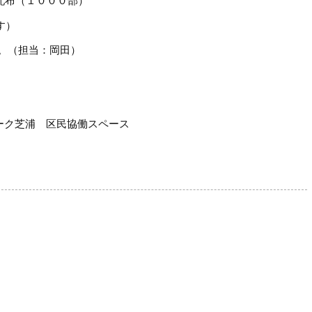
布（１０００部）
す）
。（担当：岡田）
ーク芝浦 区民協働スペース