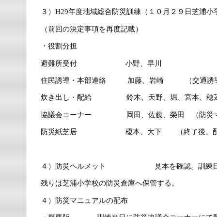
３）H29年度地域総合防災訓練（１０月２９日芝浦小
（前回の決定事項を再度記載）
・役割分担
避難所受付 小野、早川
住民誘導・本部連絡 加藤、岩崎 （交通誘導
炊き出し・配給 鈴木、天野、堀、宮本、穂苅
協議会コーナー 岡田、佐藤、榮田 （防災マ
防災紙芝居 榎本、大下 （終了後、配給
４）防災ヘルメット 見本を確認。訓練日当
残りは芝浦小学校の防災倉庫へ保管する。
４）防災マニュアルの配布