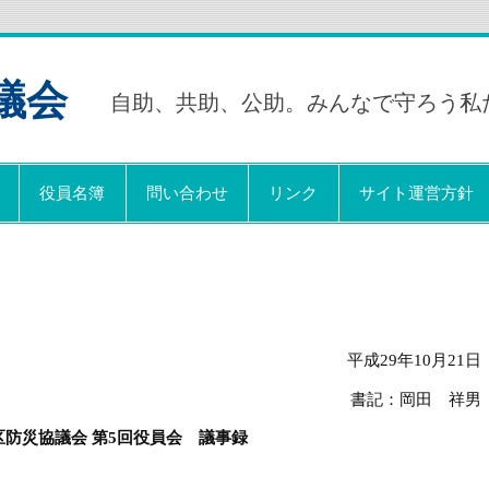
議会
自助、共助、公助。みんなで守ろう私
役員名簿
問い合わせ
リンク
サイト運営方針
平成29年10月21日
書記：岡田 祥男
区防災協議会
第
5
回役員会 議事録