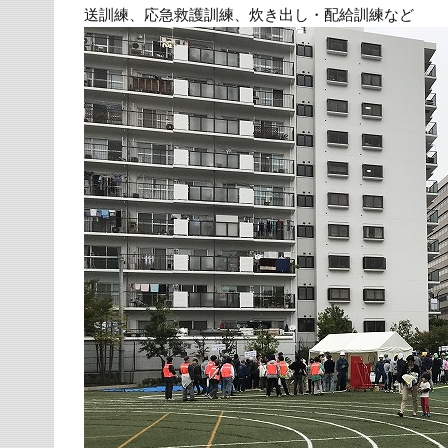
送訓練、応急救護訓練、炊き出し・配給訓練など