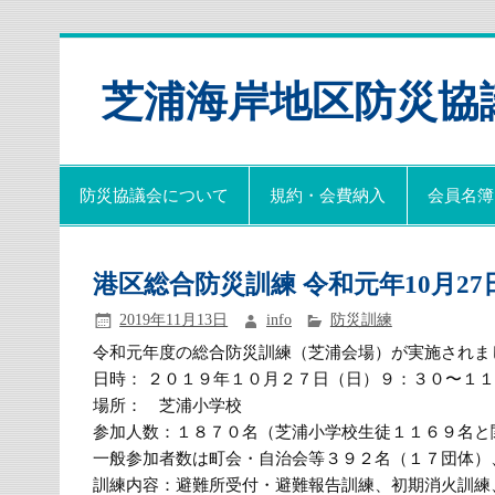
芝浦海岸地区防災協
防災協議会について
規約・会費納入
会員名簿
港区総合防災訓練 令和元年10月27
2019年11月13日
info
防災訓練
令和元年度の総合防災訓練（芝浦会場）が実施されま
日時： ２０１９年１０月２７日（日）９：３０〜１
場所： 芝浦小学校
参加人数：１８７０名（
芝浦小学校生徒１１６９名と
一般参加者数は町会・自治会等３９２名（１７団体）
訓練内容：避難所受付・避難報告訓練、初期消火訓練