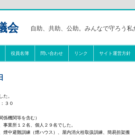
議会
自助、共助、公助。みんなで守ろう私
役員名簿
問い合わせ
リンク
サイト運営方針
日
した。
１：３０
関係機関等を含む）
、
事業所１２名、個人２９名でした。
、
煙中避難訓練（煙ハウス）、屋内消火栓取扱訓練、
簡易担架搬