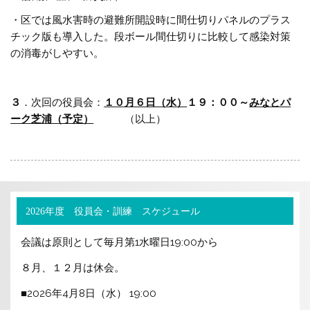
・区では風水害時の避難所開設時に間仕切りパネルのプラス
チック版も導入した。段ボール間仕切りに比較して感染対策
の消毒がしやすい。
３
．次回の役員会：
１０月６日（水）
１９：００～
みなとパ
ーク芝浦（予定）
（以上）
2026年度 役員会・訓練 スケジュール
会議は原則として毎月第1水曜日19:00から
８月、１２月は休会。
■2026年4月8日（水） 19:00