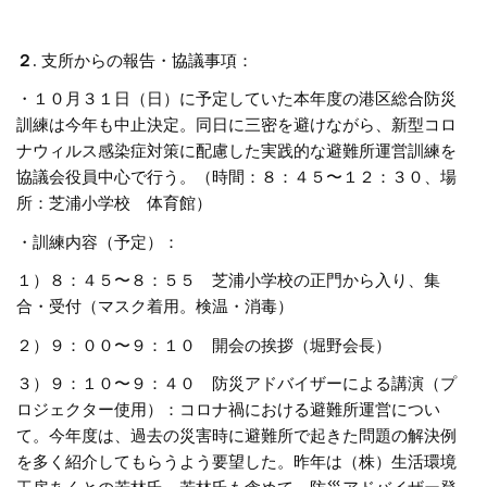
２
. 支所からの報告・協議事項：
・１０月３１日（日）に予定していた本年度の港区総合防災
訓練は今年も中止決定。同日に三密を避けながら、新型コロ
ナウィルス感染症対策に配慮した実践的な避難所運営訓練を
協議会役員中心で行う。（時間：８：４５〜１２：３０、場
所：芝浦小学校 体育館）
・訓練内容（予定）：
１）８：４５〜８：５５ 芝浦小学校の正門から入り、集
合・受付（マスク着用。検温・消毒）
２）９：００〜９：１０ 開会の挨拶（堀野会長）
３）９：１０〜９：４０ 防災アドバイザーによる講演（プ
ロジェクター使用）：コロナ禍における避難所運営につい
て。今年度は、過去の災害時に避難所で起きた問題の解決例
を多く紹介してもらうよう要望した。昨年は（株）生活環境