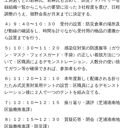
工房あくとの若林氏。若林氏も含めて、防災アドバイザー登
録組織一覧からこちらの要望に沿った３社程度を選び、日程
調整のうえ、堀野会長が月末までに決定する。
４）９：４０〜１０：３０ 受付の設置：防災倉庫の場所及
び動線の確認をし、時間を計りながら受付用の物品の運搬か
ら設置までを行う。
５）１０：３０〜１１：２０ 感染症対策の防護服等（ガウ
ン・マスク・フェイスガード・手袋）の正しい着脱方法につ
いて：区職員によるデモンストレーション。人数分の使い捨
てガウン等が確保できれば、参加者もやる。
６）１１：２０〜１２：１０ 本年度新しく配備される折り
たたみ式災害対策用テントの設営：区職員によるデモンスト
レーション後に２人で一つのテントを組み立てる。
７）１２：１０〜１２：１５ 振り返り・講評（芝浦港南地
区協働推進課）
８）１２：１５〜１２：３０ 質疑応答・閉会（芝浦港南地
区協働推進課・防災課）