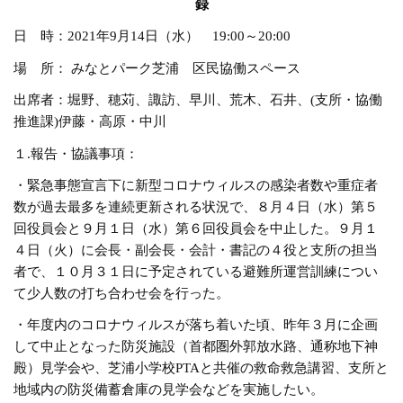
録
日 時：2021年9月14日（水） 19:00～20:00
場 所： みなとパーク芝浦 区民協働スペース
出席者：堀野、穂苅、諏訪、早川、荒木、石井、(支所・協働
推進課)伊藤・高原・中川
１.報告・協議事項：
・緊急事態宣言下に新型コロナウィルスの感染者数や重症者
数が過去最多を連続更新される状況で、８月４日（水）第５
回役員会と９月１日（水）第６回役員会を中止した。９月１
４日（火）に会長・副会長・会計・書記の４役と支所の担当
者で、１０月３１日に予定されている避難所運営訓練につい
て少人数の打ち合わせ会を行った。
・年度内のコロナウィルスが落ち着いた頃、昨年３月に企画
して中止となった防災施設（首都圏外郭放水路、通称地下神
殿）見学会や、芝浦小学校PTAと共催の救命救急講習、支所と
地域内の防災備蓄倉庫の見学会などを実施したい。