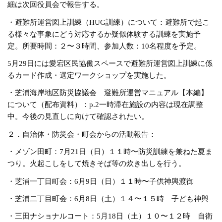
細は次回役員会で報告する。
・避難所運営図上訓練（HUG訓練）について：避難所で起こ
る様々な事象にどう対応するか疑似体験する訓練を実施予
定。所要時間：２〜３時間、参加人数：10名程度を予定。
5月29日には愛宕区民協働スペースで避難所運営図上訓練に係
るカード作成・選定ワークショップを実施した。
・芝浦海岸地区防災協議会 避難所運営マニュアル【本編】
について（配布資料）：p.2一時滞在施設の内容は現在調整
中。今後の見直しに向けて確認されたい。
２．自治体・防災会・町会からの活動報告：
・メゾン田町：7月21日（日）１１時〜防災訓練を兼ねた夏ま
つり。火起こしをして焼きそば等の炊き出しを行う。
・芝浦一丁目町会：6月9日（日）１１時〜子供神輿渡御
・芝浦二丁目町会：6月8日（土）１４〜１５時 子ども神輿
・三田ナショナルコート：5月18日（土）１０〜１２時 自衛