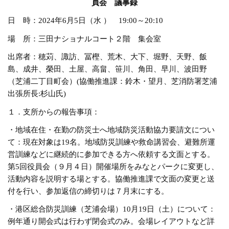
員会 議事録
日 時：2024年6月5日（水 ） 19:00～20:10
場 所：三田ナショナルコート２階 集会室
出席者：穂苅、諏訪、冨樫、荒木、大下、堀野、天野、飯
島、成井、榮田、土屋、高畠、笹川、角田、早川、波田野
（芝浦二丁目町会）(協働推進課：鈴木・望月、芝消防署芝浦
出張所長:杉山氏)
１．支所からの報告事項：
・地域在住・在勤の防災士へ地域防災活動協力要請文につい
て：現在対象は19名。地域防災訓練や救命講習会、避難所運
営訓練などに継続的に参加できる方へ依頼する文面とする。
第5回役員会（９月４日）開催場所をみなとパークに変更し、
活動内容を説明する場とする。協働推進課で文面の変更と送
付を行い、参加返信の締切りは７月末にする。
・港区総合防災訓練（芝浦会場）10月19日（土）について：
例年通り開会式は行わず閉会式のみ。会場レイアウトなど詳