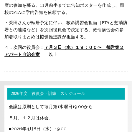
度の参加を募る。11月前半までに告知ポスターを作成し、両
校のPTAに学内告知を依頼する。
・榮田さんが転居予定に伴い、救命講習会担当（PTAと芝消防
署との連絡など）を次回役員会で決定する。救命講習会の参
加者取りまとめは協働推進課が担当する。
４．次回の役員会：
７
月３日（水）１９：００〜 都営第２
アパート自治会室
以上
2026年度 役員会・訓練 スケジュール
会議は原則として毎月第1水曜日19:00から
８月、１２月は休会。
■2026年4月8日（水） 19:00