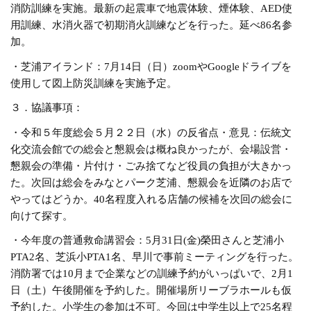
消防訓練を実施。最新の起震車で地震体験、煙体験、AED使
用訓練、水消火器で初期消火訓練などを行った。延べ86名参
加。
・芝浦アイランド：7月14日（日）zoomやGoogleドライブを
使用して図上防災訓練を実施予定。
３．協議事項：
・令和５年度総会５月２２日（水）の反省点・意見：伝統文
化交流会館での総会と懇親会は概ね良かったが、会場設営・
懇親会の準備・片付け・ごみ捨てなど役員の負担が大きかっ
た。次回は総会をみなとパーク芝浦、懇親会を近隣のお店で
やってはどうか。40名程度入れる店舗の候補を次回の総会に
向けて探す。
・今年度の普通救命講習会：5月31日(金)榮田さんと芝浦小
PTA2名、芝浜小PTA1名、早川で事前ミーティングを行った。
消防署では10月まで企業などの訓練予約がいっぱいで、2月1
日（土）午後開催を予約した。開催場所リーブラホールも仮
予約した。小学生の参加は不可。今回は中学生以上で25名程